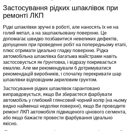
Застосування рідких шпаклівок при
ремонті ЛКП
Рідкі шпаклівки зручні в роботі, але наносять їх не на
голий метал, а на зашпакльовану поверхню. Це
допомагає швидко позбавитися невеликих дефектів,
допущених при проведенні робіт на попередньому етапі,
плюс отримати ідеально гладку поверхню. Рідка
автомобільна шпаклівка багатьма майстрами навіть
застосовується як ґрунтовка, і відразу покривається
емаллю. Але ми рекомендували б дотримуватися
рекомендацій виробників, і спочатку перекривати шар
шпаклівки відповідним акриловим грунтом.
Застосування рідких шпаклівок гарантовано
виправдовується, якщо Ви збираєтеся фарбувати
автомобіль у глибокий глянсовий чорний колір (на ньому
видно найменші недоліки поверхні), якщо Ви проводите
ремонт ЛКП автомобіля підвищеного цінового сегмента,
або якщо бажаєте провести фарбування ідеально
якісно.