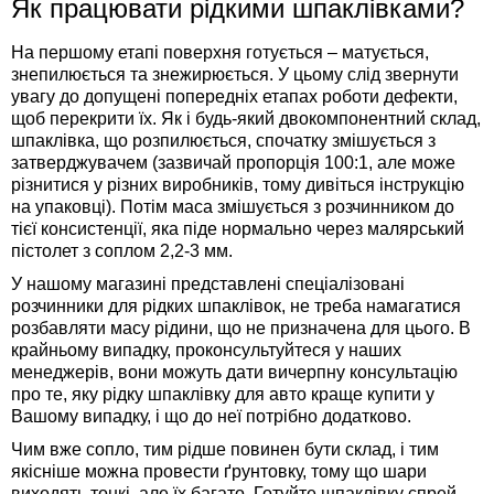
Як працювати рідкими шпаклівками?
На першому етапі поверхня готується – матується,
знепилюється та знежирюється. У цьому слід звернути
увагу до допущені попередніх етапах роботи дефекти,
щоб перекрити їх. Як і будь-який двокомпонентний склад,
шпаклівка, що розпилюється, спочатку змішується з
затверджувачем (зазвичай пропорція 100:1, але може
різнитися у різних виробників, тому дивіться інструкцію
на упаковці). Потім маса змішується з розчинником до
тієї консистенції, яка піде нормально через малярський
пістолет з соплом 2,2-3 мм.
У нашому магазині представлені спеціалізовані
розчинники для рідких шпаклівок, не треба намагатися
розбавляти масу рідини, що не призначена для цього. В
крайньому випадку, проконсультуйтеся у наших
менеджерів, вони можуть дати вичерпну консультацію
про те, яку рідку шпаклівку для авто краще купити у
Вашому випадку, і що до неї потрібно додатково.
Чим вже сопло, тим рідше повинен бути склад, і тим
якісніше можна провести ґрунтовку, тому що шари
виходять тонкі, але їх багато. Готуйте шпаклівку спрей