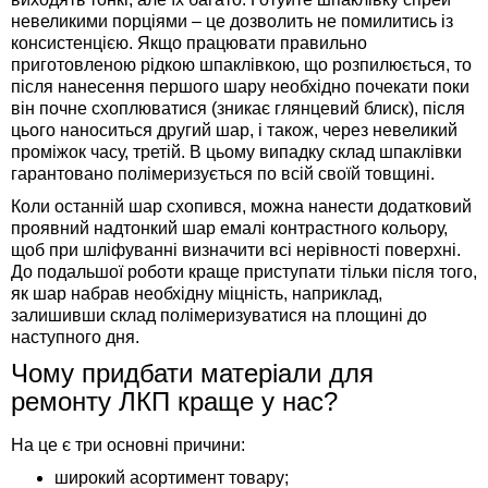
невеликими порціями – це дозволить не помилитись із
консистенцією. Якщо працювати правильно
приготовленою рідкою шпаклівкою, що розпилюється, то
після нанесення першого шару необхідно почекати поки
він почне схоплюватися (зникає глянцевий блиск), після
цього наноситься другий шар, і також, через невеликий
проміжок часу, третій. В цьому випадку склад шпаклівки
гарантовано полімеризується по всій своїй товщині.
Коли останній шар схопився, можна нанести додатковий
проявний надтонкий шар емалі контрастного кольору,
щоб при шліфуванні визначити всі нерівності поверхні.
До подальшої роботи краще приступати тільки після того,
як шар набрав необхідну міцність, наприклад,
залишивши склад полімеризуватися на площині до
наступного дня.
Чому придбати матеріали для
ремонту ЛКП краще у нас?
На це є три основні причини:
широкий асортимент товару;