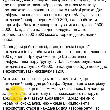
чудово подолає нашарування іржі на складних ділянках,
але працювати таким абразивом по голому металу
протипоказано – залишаться надто глибокі ризики. Для
шліфування шпаклювального шару треба буде купити
наждачний папір із зерном 600-800, а для роботи за
шаром фарби може використовуватися наждачка 1500-
5000. Наждачный папір для полірування авто
зернистістю 2000-2500 може створити дзеркальний
блиск.
Проводячи роботи послідовно, перехід із однієї
наждачки в іншу робиться із зміною зернистості лише на
200 одиниць. Припустимо, якщо Ви займалися
шліфуванням шару ґрунту, і у Вас використовувалася
наждачка в аркушах Р1000, то наступною буде необхідно
використовувати наждачку Р1200.
Автомаляра-початківця може заплутати те, що
наждачний папір для робіт з фарбування авто має різну
вартість, і різниця в ціні може бути значною. Від чого це
залежить? Багато в чому ціна наждакового паперу в
аркушах визначається абразивом. Карбід кремнію,
кераміка, оксид алюмінію – саме ці компоненти
використовуються в наждачках для авторемонту, і всі