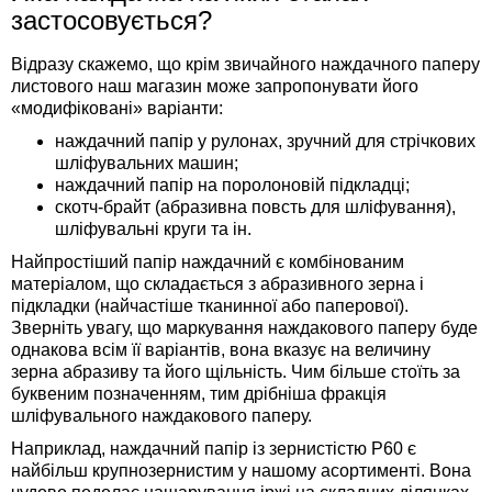
застосовується?
Відразу скажемо, що крім звичайного наждачного паперу
листового наш магазин може запропонувати його
«модифіковані» варіанти:
наждачний папір у рулонах, зручний для стрічкових
шліфувальних машин;
наждачний папір на поролоновій підкладці;
скотч-брайт (абразивна повсть для шліфування),
шліфувальні круги та ін.
Найпростіший папір наждачний є комбінованим
матеріалом, що складається з абразивного зерна і
підкладки (найчастіше тканинної або паперової).
Зверніть увагу, що маркування наждакового паперу буде
однакова всім її варіантів, вона вказує на величину
зерна абразиву та його щільність. Чим більше стоїть за
буквеним позначенням, тим дрібніша фракція
шліфувального наждакового паперу.
Наприклад, наждачний папір із зернистістю Р60 є
найбільш крупнозернистим у нашому асортименті. Вона