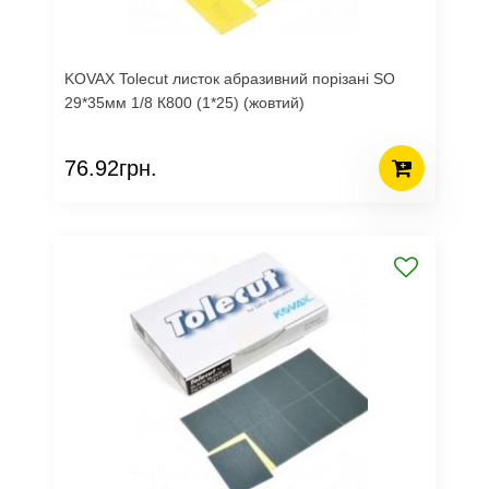
KOVAX Tolecut листок абразивний порізані SO
29*35мм 1/8 К800 (1*25) (жовтий)
76.92грн.