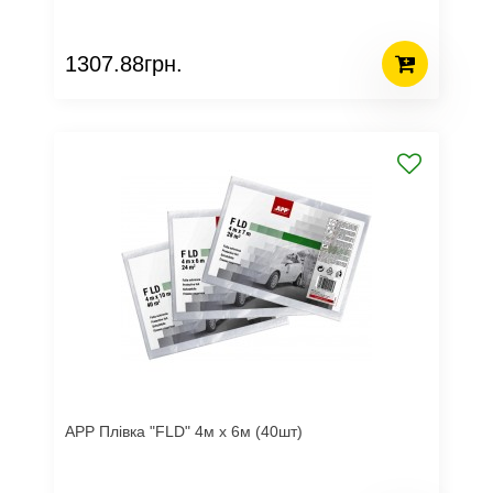
1307.88грн.
APP Плівка "FLD" 4м х 6м (40шт)