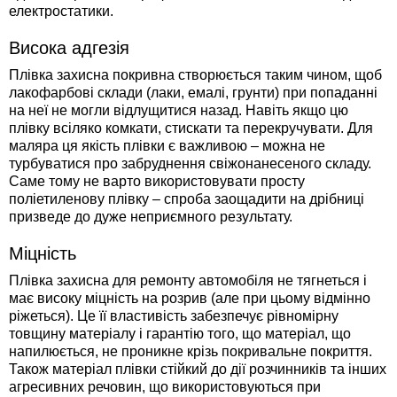
електростатики.
Висока адгезія
Плівка захисна покривна створюється таким чином, щоб
лакофарбові склади (лаки, емалі, грунти) при попаданні
на неї не могли відлущитися назад. Навіть якщо цю
плівку всіляко комкати, стискати та перекручувати. Для
маляра ця якість плівки є важливою – можна не
турбуватися про забруднення свіжонанесеного складу.
Саме тому не варто використовувати просту
поліетиленову плівку – спроба заощадити на дрібниці
призведе до дуже неприємного результату.
Міцність
Плівка захисна для ремонту автомобіля не тягнеться і
має високу міцність на розрив (але при цьому відмінно
ріжеться). Це її властивість забезпечує рівномірну
товщину матеріалу і гарантію того, що матеріал, що
напилюється, не проникне крізь покривальне покриття.
Також матеріал плівки стійкий до дії розчинників та інших
агресивних речовин, що використовуються при