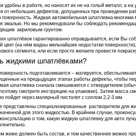
 удобны в работе, но наносят их не на голый металл, а на
ся от небольших дефектов, допущенных при проведении ра
 поверхность. Жидкая автомобильная шпатлевка многими м
ся эмалью. Но мы рекомендовали бы соблюдать рекомендац
дящим акриловым грунтом.
их шпатлёвок гарантированно оправдывается, если Вы соби
й цвет (на нём видны мельчайшие недостатки поверхности)
вого сегмента, или если просто желаете провести покраск
ть жидкими шпатлёвками?
поверхность подготавливается – матируется, обеспыливает
ущенные на предыдущих этапах работы дефекты, чтобы пер
мая шпатлевка сначала смешивается с отвердителем (обычн
поэтому смотрите инструкцию на упаковке). Затем масса см
о пойдет через малярный пистолет с соплом 2,2-3 мм.
е представлены специализированные растворители для жид
наченной для этого жидкостью. В крайнем случае, проконсу
нсультацию о том, какую жидкую шпатлевку для авто лучше
олнительно.
ем жиже должен быть состав, и тем качественнее можно пров