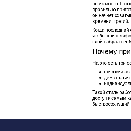
но их много. Гот
правильно приго
он начнет схваты
времени, третий.
Когда последний 
чтобы при шлифов
слой набрал необ
Почему при
На это есть три 
широкий асс
демократичн
индивидуаль
Такой стиль рабо
доступ к самым к
быстросохнущий а