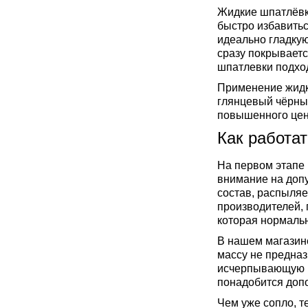
Жидкие шпатлёвки
быстро избавить
идеально гладкую
сразу покрывает
шпатлевки подхо
Применение жидк
глянцевый чёрны
повышенного цено
Как работа
На первом этапе 
внимание на доп
состав, распыляе
производителей, 
которая нормальн
В нашем магазин
массу не предназ
исчерпывающую ко
понадобится доп
Чем уже сопло, т