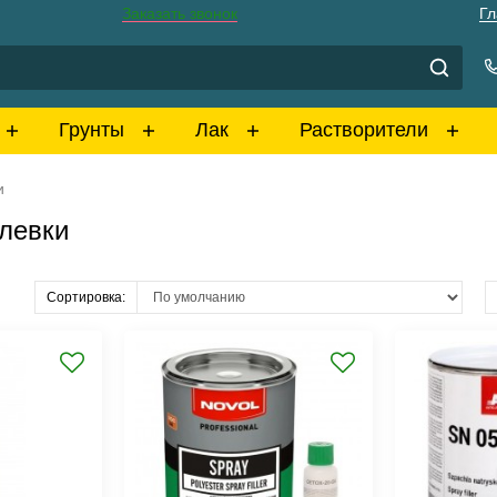
Заказать звонок
Гл
Грунты
Лак
Растворители
и
левки
Сортировка: