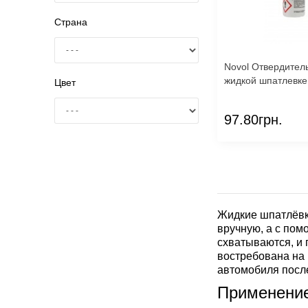
Страна
Novol Отвердитель 5102 TH к
жидкой шпатлевке
Цвет
97.80грн.
Жидкие шпатлёвки
вручную, а с пом
схватываются, и
востребована на 
автомобиля посл
Применение