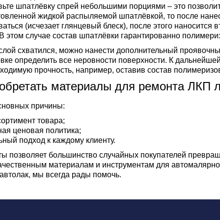
овьте шпатлёвку спрей небольшими порциями – это позволи
товленной жидкой распыляемой шпатлёвкой, то после нане
ваться (исчезает глянцевый блеск), после этого наносится 
 В этом случае состав шпатлёвки гарантированно полимери
слой схватился, можно нанести дополнительный проявочный
ке определить все неровности поверхности. К дальнейшей 
ходимую прочность, например, оставив состав полимеризов
обретать материалы для ремонта ЛКП л
основных причины:
ортимент товара;
ая ценовая политика;
ный подход к каждому клиенту.
ты позволяет большинство случайных покупателей превращ
ачественным материалам и инструментам для автомалярног
втолак, мы всегда рады помочь.