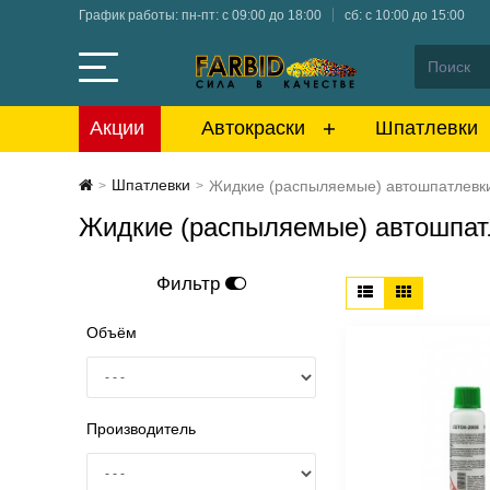
График работы: пн-пт: с 09:00 до 18:00
сб: с 10:00 до 15:00
Акции
Автокраски
Шпатлевки
Шпатлевки
Жидкие (распыляемые) автошпатлевк
>
>
Жидкие (распыляемые) автошпат
Фильтр
Объём
Производитель