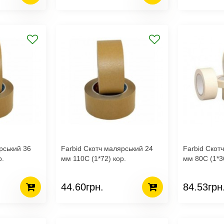
рський 36
Farbid Скотч малярський 24
Farbid Скот
р.
мм 110С (1*72) кор.
мм 80С (1*3
44.60грн.
84.53грн