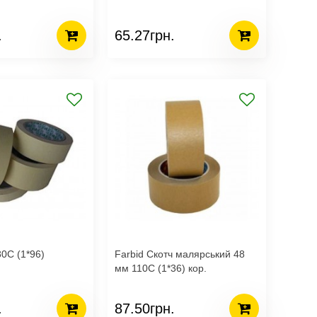
.
65.27грн.
0С (1*96)
Farbid Скотч малярський 48
мм 110С (1*36) кор.
.
87.50грн.