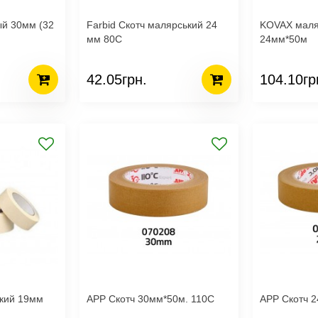
Farbid Скотч малярський 24
KOVAX маля
мм 80С
24мм*50м
42.05грн.
104.10гр
кий 19мм
APP Скотч 30мм*50м. 110С
APP Скотч 