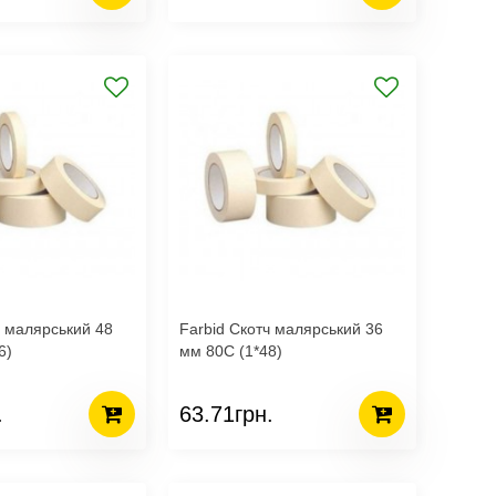
ч малярський 48
Farbid Скотч малярський 36
6)
мм 80С (1*48)
.
63.71грн.