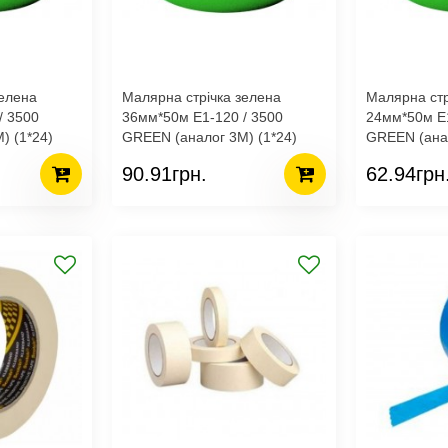
зелена
Малярна стрічка зелена
Малярна стр
/ 3500
36мм*50м E1-120 / 3500
24мм*50м E1
) (1*24)
GREEN (аналог 3М) (1*24)
GREEN (анал
90.91грн.
62.94грн