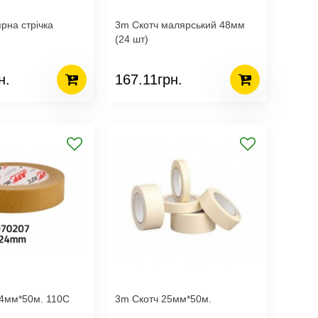
рна стрічка
3m Скотч малярський 48мм
(24 шт)
н.
167.11грн.
24мм*50м. 110С
3m Скотч 25мм*50м.