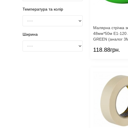
Температура та колір
Малярна стрічка 
48мм*50м E1-120 
Ширина
GREEN (аналог 3М
118.88грн.