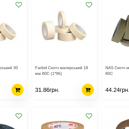
рський 30
Farbid Скотч малярський 18
NAS Скотч 
мм 80С (1*96)
80С
31.86грн.
44.24грн