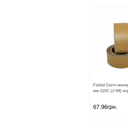
Farbid Скотч маля
мм 110С (1*48) ко
67.96грн.