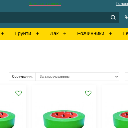
Замовити дзвінок
Голов
Грунти
Лак
Розчинники
Г
Сортування: