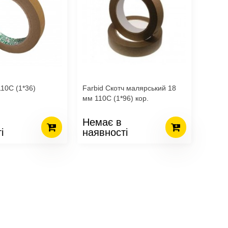
10С (1*36)
Farbid Скотч малярський 18
мм 110С (1*96) кор.
Немає в
і
наявності