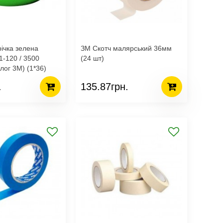
ічка зелена
ЗМ Скотч малярський 36мм
-120 / 3500
(24 шт)
ог 3М) (1*36)
.
135.87грн.