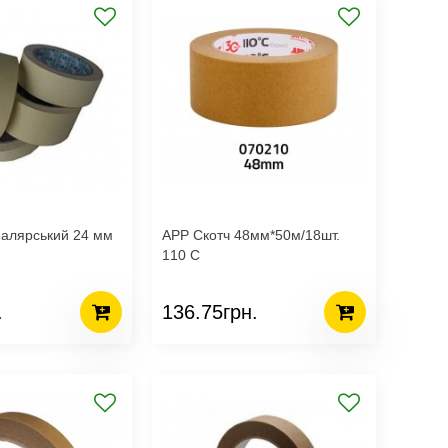
малярський 24 мм
APP Скотч 48мм*50м/18шт.
110 С
.
136.75грн.