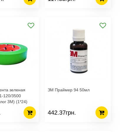
ента зеленая
ЗМ Праймер 94 50мл
1-120/3500
ог 3М) (1*24)
.
442.37грн.