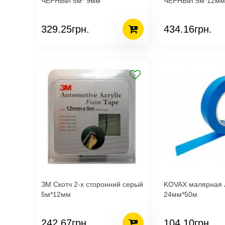
ЧЕРНЫЙ 5м* 9мм
ЧЕРНЫЙ 5м*12мм
329.25грн.
434.16грн.
ЗМ Скотч 2-х сторонний серый
KOVAX малярная 
5м*12мм
24мм*50м
242.67грн.
104.10грн.