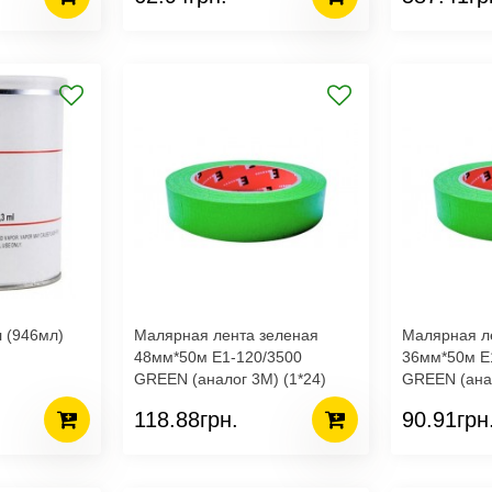
л (946мл)
Малярная лента зеленая
Малярная л
48мм*50м E1-120/3500
36мм*50м E
GREEN (аналог 3М) (1*24)
GREEN (анал
118.88грн.
90.91грн