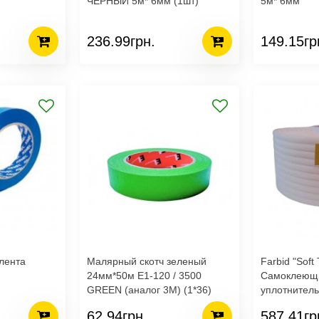
ЧЕРНЫЙ 5м* 6мм (1шт)
5м* 6мм
236.99грн.
149.15гр
лента
Малярный скотч зеленый
Farbid "Soft
24мм*50м E1-120 / 3500
Самоклеющ
GREEN (аналог 3М) (1*36)
уплотнител
13mm*50m
62.94грн.
587.41гр