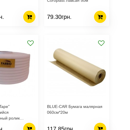
Coroplast Лавсан 50м
н.
79.30грн.
 Tape"
BLUE-CAR Бумага малярная
ийся
060см*20м
ьный ролик
н.
117.85грн.