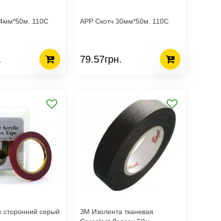
P Скотч 24мм*50м. 110С
APP Скотч 30мм*50м. 110С
.
79.57грн.
ЗМ Изолента тканевая