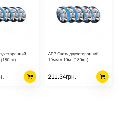
вухсторонний
APP Скотч двухсторонний
 (180шт)
19мм.х 10м. (180шт)
н.
211.34грн.