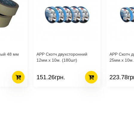
ный 48 мм
APP Скотч двухсторонний
APP Скотч д
12мм.х 10м. (180шт)
25мм.х 10м.
151.26грн.
223.78гр