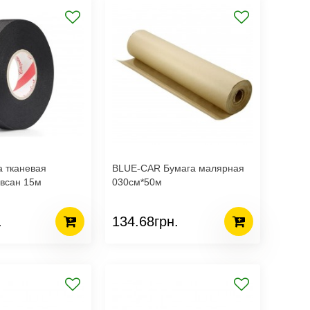
 тканевая
BLUE-CAR Бумага малярная
авсан 15м
030см*50м
.
134.68грн.