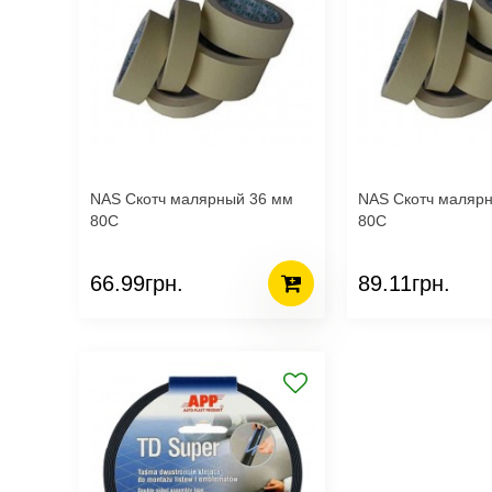
NAS Скотч малярный 36 мм
NAS Скотч маляр
80С
80С
66.99грн.
89.11грн.