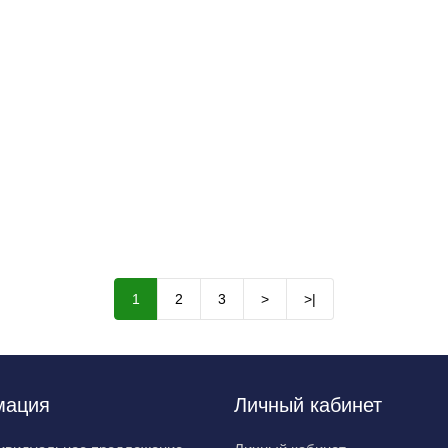
1
2
3
>
>|
мация
Личный кабинет