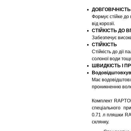
ДОВГОВІЧНІСТ
Формує стійке до
від корозії.
СТІЙКІСТЬ ДО 
Забезпечує високи
СТІЙКІСТЬ
Стійкість до дії п
солоної води тощ
ШВИДКІСТЬ І 
Водовідштовхув
Має водовідштовх
проникненню воло
Комплект RAPTOR
спеціального пр
0.71 л пляшки RA
склянку.