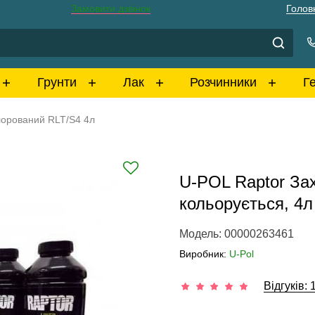
Замовити дзвінок
Голов
Грунти
Лак
Розчинники
Г
лорований RLT/S4 4л
U-POL Raptor За
кольорується, 4л
Модель: 00000263461
Виробник:
U-Pol
Відгуків: 