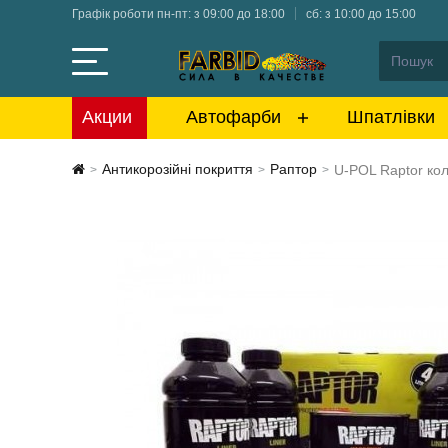
Графік роботи пн-пт: з 09:00 до 18:00
сб: з 10:00 до 15:00
Акции
Автофарби
Шпатлівки
Антикорозійні покриття
Раптор
U-POL Raptor ко
>
>
>