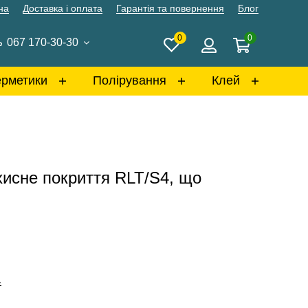
на
Доставка і оплата
Гарантія та повернення
Блог
0
0
067 170-30-30
ерметики
Полірування
Клей
хисне покриття RLT/S4, що
1