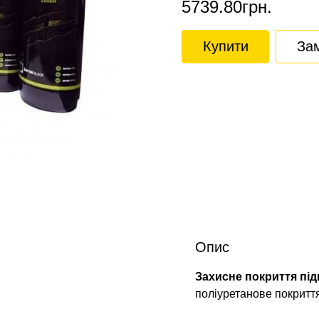
5739.80грн.
Купити
Зам
Опис
Захисне покриття пі
поліуретанове покриття