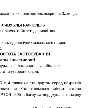
Ь
 механічних пошкоджень покриття. Захищає
ВПЛИВУ УЛЬТРАФІОЛЕТУ
й рівень стійкості до вицвітання.
алива, гідравлічних масел, сечі тварин,
о.
ПРОСТОТА ЗАСТОСУВАННЯ
альні властивості
увальні властивості, запобігаючи
ги та утворенню іржі.
 із 4 пляшок є стандартом серед покриттів
изначення. Кожен комплект містить чотири
PTOR, 0.95 л банку затверджувача та мірну