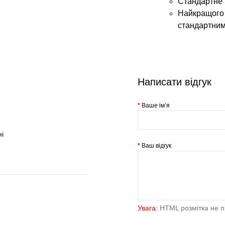
Стандартне 
Найкращого р
стандартним
Написати відгук
Ваше ім’я
і
Ваш відгук
Увага:
HTML розмітка не пі