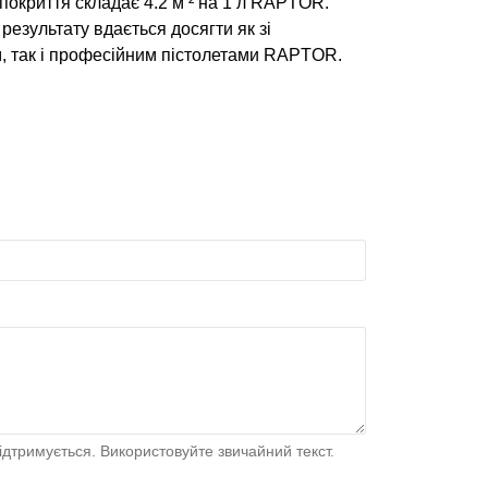
покриття складає 4.2 м ² на 1 л RAPTOR.
езультату вдається досягти як зі
, так і професійним пістолетами RAPTOR.
дтримується. Використовуйте звичайний текст.