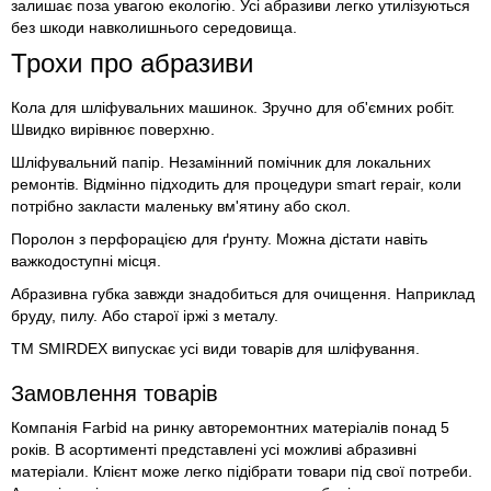
залишає поза увагою екологію. Усі абразиви легко утилізуються
без шкоди навколишнього середовища.
Трохи про абразиви
Кола для шліфувальних машинок. Зручно для об'ємних робіт.
Швидко вирівнює поверхню.
Шліфувальний папір. Незамінний помічник для локальних
ремонтів. Відмінно підходить для процедури smart repair, коли
потрібно закласти маленьку вм'ятину або скол.
Поролон з перфорацією для ґрунту. Можна дістати навіть
важкодоступні місця.
Абразивна губка завжди знадобиться для очищення. Наприклад
бруду, пилу. Або старої іржі з металу.
ТМ SMIRDEX випускає усі види товарів для шліфування.
Замовлення товарів
Компанія Farbid на ринку авторемонтних матеріалів понад 5
років. В асортименті представлені усі можливі абразивні
матеріали. Клієнт може легко підібрати товари під свої потреби.