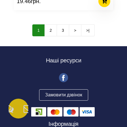
19.46грн.
1
2
3
>
>|
Наші ресурси
Замовити дзвінок
Інформація