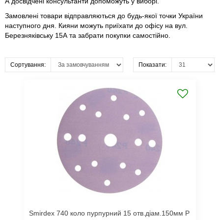
А досвідчені консультанти допоможуть у виборі.
Замовлені товари відправляються до будь-якої точки України
наступного дня. Кияни можуть приїхати до офісу на вул.
Березняківську 15А та забрати покупки самостійно.
Сортування:
Показати:
Smirdex 740 коло пурпурний 15 отв.діам.150мм Р