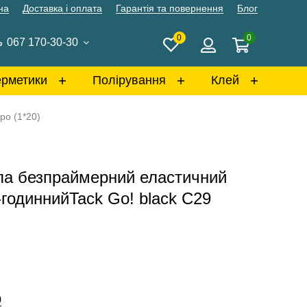
на
Доставка і оплата
Гарантія та повернення
Блог
0
0
067 170-30-30
ерметики
Полірування
Клей
ро (1*20)
кла безпраймерний еластичний
годиннийTack Go! black C29
0