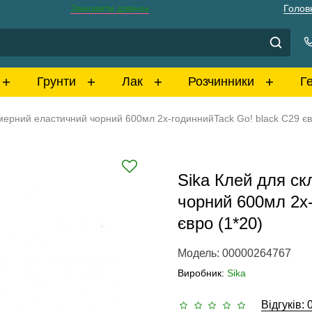
Замовити дзвінок
Голов
Грунти
Лак
Розчинники
Г
мерний еластичний чорний 600мл 2х-годиннийTack Go! black C29 єв
Sika Клей для с
чорний 600мл 2х-
євро (1*20)
Модель: 00000264767
Виробник:
Sika
Відгуків: 