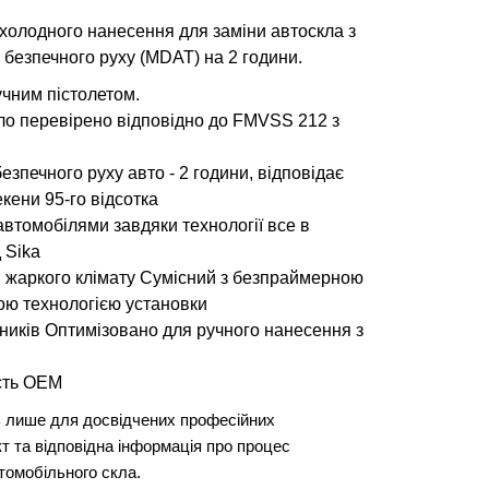
 холодного нанесення для заміни автоскла з
 безпечного руху (MDAT) на 2 години.
учним пістолетом.
ло перевірено відповідно до FMVSS 212 з
езпечного руху авто - 2 години, відповідає
кени 95-го відсотка
автомобілями завдяки технології все в
 Sika
 жаркого клімату Сумісний з безпраймерною
ною технологією установки
нників Оптимізовано для ручного нанесення з
сть OEM
ь лише для досвідчених професійних
т та відповідна інформація про процес
томобільного скла.