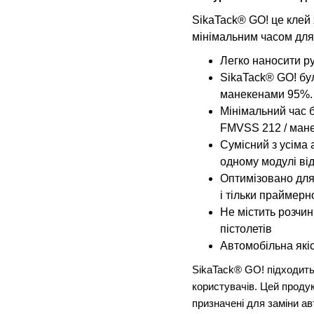
SikaTack® GO! це клей
мінімальним часом для
Легко наносити р
SikaTack® GO! бу
манекенами 95%.
Мінімальний час б
FMVSS 212 / мане
Сумісний з усіма 
одному модулі від
Оптимізовано для
і тільки праймер
Не містить розчи
пістолетів
Автомобільна які
SikaTack® GO! підходит
користувачів. Цей продук
призначені для заміни ав