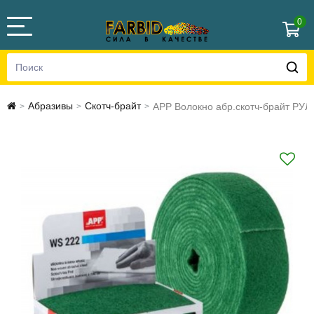
0
Абразивы
Скотч-брайт
APP Волокно абр.скотч-брайт РУ
>
>
>